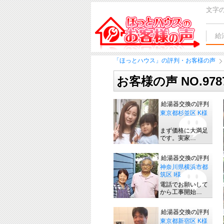
文字
給
「ほっとハウス」の評判・お客様の声
お客様の声 NO.97
給湯器交換の評判
東京都杉並区 K様
まず価格に大満足
です。実家…
給湯器交換の評判
神奈川県横浜市都
筑区 I様
電話でお願いして
から工事開始…
給湯器交換の評判
東京都新宿区 K様