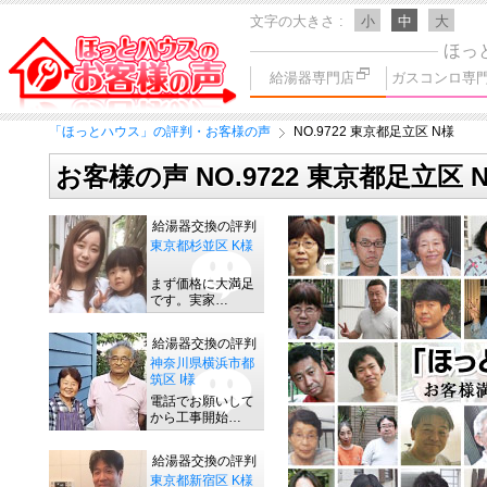
文字の大きさ
小
中
大
ほっ
給湯器専門店
ガスコンロ専
「ほっとハウス」の評判・お客様の声
NO.9722 東京都足立区 N様
お客様の声 NO.9722 東京都足立区 
給湯器交換の評判
東京都杉並区 K様
まず価格に大満足
です。実家…
給湯器交換の評判
神奈川県横浜市都
筑区 I様
電話でお願いして
から工事開始…
給湯器交換の評判
東京都新宿区 K様