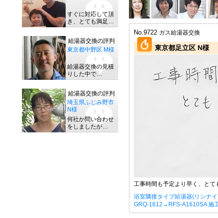
すぐに対応して頂
き、とても満足…
No.9722
ガス給湯器交換
給湯器交換の評判
東京都足立区 N様
東京都中野区 M様
給湯器交換の見積
りした中で…
給湯器交換の評判
埼玉県ふじみ野市
N様
何社か問い合わせ
をしましたが…
工事時間も予定より早く、とて
浴室隣接タイプ給湯器(リンナイ
GRQ-1612→RFS-A1610SA 