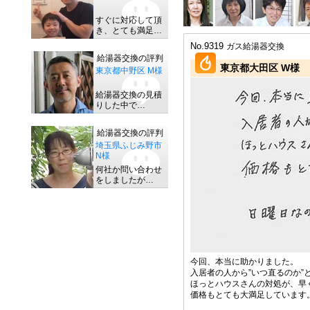
すぐに対応して頂
き、とても満足…
No.9319
ガス給湯器交換
給湯器交換の評判
東京都大田区 W様
東京都中野区 M様
給湯器交換の見積
りした中で…
給湯器交換の評判
埼玉県ふじみ野市
N様
何社か問い合わせ
をしましたが…
今回、本当に助かりました。
入居者の人から”いつ直るのか”との
ほっとハウスさんの対処が、早く
価格もとても大満足しています