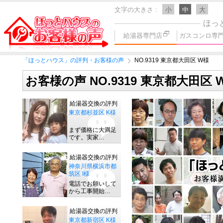
文字の大きさ
小
中
大
ほっ
給湯器専門店
ガスコンロ専
「ほっとハウス」の評判・お客様の声
NO.9319 東京都大田区 W様
お客様の声 NO.9319 東京都大田区 
給湯器交換の評判
東京都杉並区 K様
まず価格に大満足
です。実家…
給湯器交換の評判
神奈川県横浜市都
筑区 I様
電話でお願いして
から工事開始…
給湯器交換の評判
東京都新宿区 K様