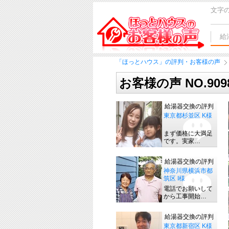
文字
給
「ほっとハウス」の評判・お客様の声
お客様の声 NO.90
給湯器交換の評判
東京都杉並区 K様
まず価格に大満足
です。実家…
給湯器交換の評判
神奈川県横浜市都
筑区 I様
電話でお願いして
から工事開始…
給湯器交換の評判
東京都新宿区 K様