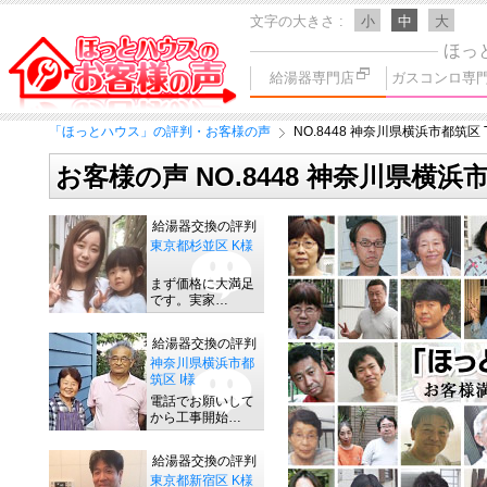
文字の大きさ
小
中
大
ほっ
給湯器専門店
ガスコンロ専
「ほっとハウス」の評判・お客様の声
NO.8448 神奈川県横浜市都筑区 
お客様の声 NO.8448 神奈川県横浜
給湯器交換の評判
東京都杉並区 K様
まず価格に大満足
です。実家…
給湯器交換の評判
神奈川県横浜市都
筑区 I様
電話でお願いして
から工事開始…
給湯器交換の評判
東京都新宿区 K様