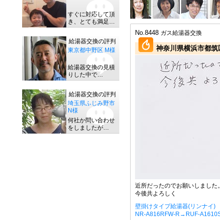
すぐに対応して頂
き、とても満足…
No.8448
ガス給湯器交換
給湯器交換の評判
神奈川県横浜市都筑区
東京都中野区 M様
給湯器交換の見積
りした中で…
給湯器交換の評判
埼玉県ふじみ野市
N様
何社か問い合わせ
をしましたが…
近所だったのでお願いしました
今後共よろしく
壁掛けタイプ給湯器(リンナイ)
NR-A816RFW-R→RUF-A161