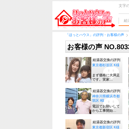
文字
給
「ほっとハウス」の評判・お客様の声
お客様の声 NO.80
給湯器交換の評判
東京都杉並区 K様
まず価格に大満足
です。実家…
給湯器交換の評判
神奈川県横浜市都
筑区 I様
電話でお願いして
から工事開始…
給湯器交換の評判
東京都新宿区 K様