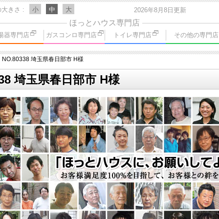
の大きさ
小
中
大
2026年8月8日更新
ほっとハウス専門店
湯器専門店
ガスコンロ専門店
トイレ専門店
その他の専門店
NO.80338 埼玉県春日部市 H様
338 埼玉県春日部市 H様