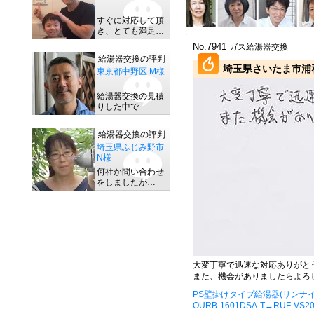
すぐに対応して頂
き、とても満足…
No.7941
ガス給湯器交換
給湯器交換の評判
埼玉県さいたま市浦和
東京都中野区 M様
給湯器交換の見積
りした中で…
給湯器交換の評判
埼玉県ふじみ野市
N様
何社か問い合わせ
をしましたが…
大変丁寧で迅速な対応ありがと
また、機会がありましたらよろ
PS壁掛けタイプ給湯器(リンナイ
OURB-1601DSA-T→RUF-VS