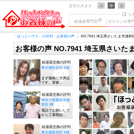
文字の大きさ
小
中
大
ほっ
給湯器専門店
ガスコンロ専
「ほっとハウス」の評判・お客様の声
NO.7941 埼玉県さいたま市浦和
お客様の声 NO.7941 埼玉県さいた
給湯器交換の評判
東京都杉並区 K様
まず価格に大満足
です。実家…
給湯器交換の評判
神奈川県横浜市都
筑区 I様
電話でお願いして
から工事開始…
給湯器交換の評判
東京都新宿区 K様