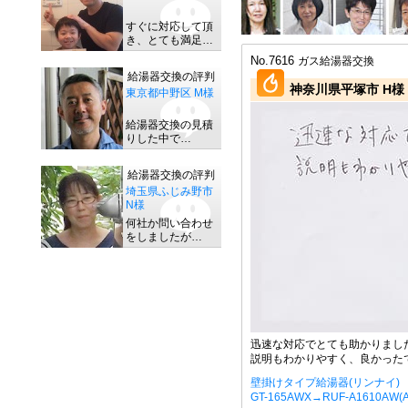
すぐに対応して頂
き、とても満足…
No.7616
ガス給湯器交換
給湯器交換の評判
神奈川県平塚市 H様
東京都中野区 M様
給湯器交換の見積
りした中で…
給湯器交換の評判
埼玉県ふじみ野市
N様
何社か問い合わせ
をしましたが…
迅速な対応でとても助かりまし
説明もわかりやすく、良かった
壁掛けタイプ給湯器(リンナイ)
GT-165AWX→RUF-A1610AW