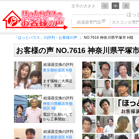
文字の大きさ
小
中
大
ほっ
給湯器専門店
ガスコンロ専
「ほっとハウス」の評判・お客様の声
NO.7616 神奈川県平塚市 H様
お客様の声 NO.7616 神奈川県平塚市
給湯器交換の評判
東京都杉並区 K様
まず価格に大満足
です。実家…
給湯器交換の評判
神奈川県横浜市都
筑区 I様
電話でお願いして
から工事開始…
給湯器交換の評判
東京都新宿区 K様