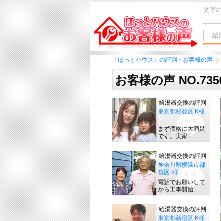
文字
給
「ほっとハウス」の評判・お客様の声
お客様の声 NO.73
給湯器交換の評判
東京都杉並区 K様
まず価格に大満足
です。実家…
給湯器交換の評判
神奈川県横浜市都
筑区 I様
電話でお願いして
から工事開始…
給湯器交換の評判
東京都新宿区 K様