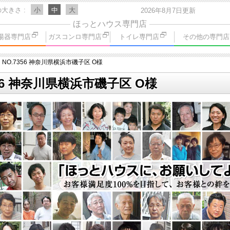
の大きさ
小
中
大
2026年8月7日更新
ほっとハウス専門店
湯器専門店
ガスコンロ専門店
トイレ専門店
その他の専門店
NO.7356 神奈川県横浜市磯子区 O様
56 神奈川県横浜市磯子区 O様