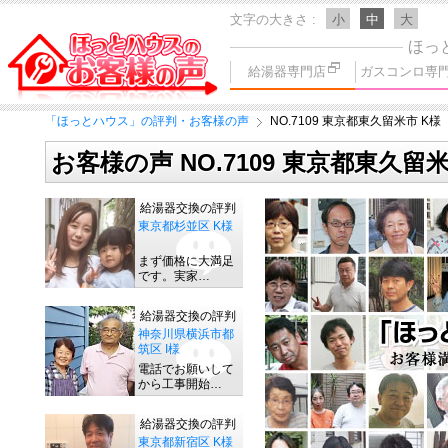
文字の大きさ
小
中
大
ほっ
給湯器専門店
ガスコンロ専
「ほっとハウス」の評判・お客様の声
NO.7109 東京都東久留米市 K様
お客様の声 NO.7109 東京都東久留米
給湯器交換の評判
東京都杉並区 K様
まず価格に大満足
です。実家…
給湯器交換の評判
神奈川県横浜市都
筑区 I様
電話でお願いして
から工事開始…
給湯器交換の評判
東京都新宿区 K様