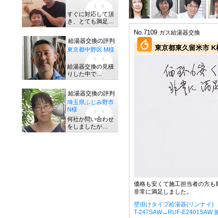
すぐに対応して頂
き、とても満足…
No.7109
ガス給湯器交換
給湯器交換の評判
東京都東久留米市 K
東京都中野区 M様
給湯器交換の見積
りした中で…
給湯器交換の評判
埼玉県ふじみ野市
N様
何社か問い合わせ
をしましたが…
価格も安くて施工担当者の方も
非常に満足しました。
壁掛けタイプ給湯器(リンナイ)
T-247SAW→RUF-E2401SAW