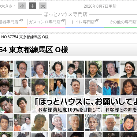
の大きさ
小
中
大
2026年8月7日更新
ほっとハウス専門店
湯器専門店
ガスコンロ専門店
トイレ専門店
その他の専門店
NO.67754 東京都練馬区 O様
754 東京都練馬区 O様