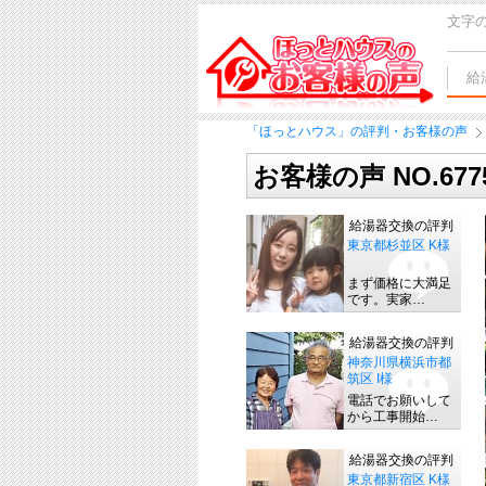
文字
給
「ほっとハウス」の評判・お客様の声
お客様の声 NO.67
給湯器交換の評判
東京都杉並区 K様
まず価格に大満足
です。実家…
給湯器交換の評判
神奈川県横浜市都
筑区 I様
電話でお願いして
から工事開始…
給湯器交換の評判
東京都新宿区 K様