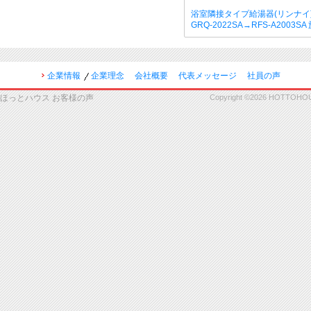
浴室隣接タイプ給湯器(リンナイ
GRQ-2022SA→RFS-A2003S
企業情報
企業理念
会社概要
代表メッセージ
社員の声
ほっとハウス お客様の声
Copyright ©2026 HOTTOHOUSE