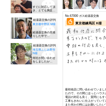
すぐに対応して頂
き、とても満足…
No.67000
ガス給湯器交換
給湯器交換の評判
東京都練馬区 K様
東京都中野区 M様
給湯器交換の見積
りした中で…
給湯器交換の評判
埼玉県ふじみ野市
N様
何社か問い合わせ
をしましたが…
最初他店に問い合わせていまし
たので、その間にほっとハウス
電話の対応も良く、質問にもす
工事もきれいに仕上がっていて
また何かの時にはお願いしたい