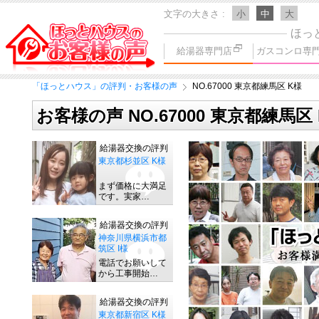
文字の大きさ
小
中
大
ほっ
給湯器専門店
ガスコンロ専
「ほっとハウス」の評判・お客様の声
NO.67000 東京都練馬区 K様
お客様の声 NO.67000 東京都練馬区
給湯器交換の評判
東京都杉並区 K様
まず価格に大満足
です。実家…
給湯器交換の評判
神奈川県横浜市都
筑区 I様
電話でお願いして
から工事開始…
給湯器交換の評判
東京都新宿区 K様