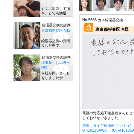
すぐに対応して頂
き、とても満足…
No.5653
ガス給湯器交換
給湯器交換の評判
東京都杉並区 A様
東京都中野区 M様
給湯器交換の見積
りした中で…
給湯器交換の評判
埼玉県ふじみ野市
N様
何社か問い合わせ
をしましたが…
電話の対応施工担当者さんもと
してお任せできました。
壁掛けタイプ給湯器(リンナイ)
GT-1612SAWX→RUF-A1610