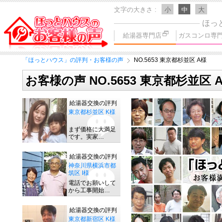
文字の大きさ
小
中
大
ほっ
給湯器専門店
ガスコンロ専
「ほっとハウス」の評判・お客様の声
NO.5653 東京都杉並区 A様
お客様の声 NO.5653 東京都杉並区 
給湯器交換の評判
東京都杉並区 K様
まず価格に大満足
です。実家…
給湯器交換の評判
神奈川県横浜市都
筑区 I様
電話でお願いして
から工事開始…
給湯器交換の評判
東京都新宿区 K様