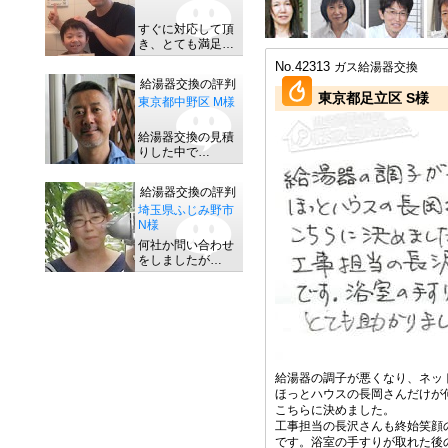
すぐに対応して頂
き、とても満足…
No.42313
ガス給湯器交換
給湯器交換の評判
東京都足立区 S様
東京都中野区 M様
給湯器交換の見積
りした中で…
給湯器交換の評判
埼玉県ふじみ野市
N様
何社か問い合わせ
をしましたが…
給湯器の調子が悪くなり、ネッ
ほっとハウスの長岡さんだけが
こちらに決めました。
工事担当の長沢さんも終始笑顔
です。浴室の手すりが取れた後