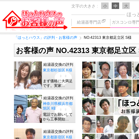
文字の大きさ
小
中
大
ほっ
給湯器専門店
ガスコンロ専
「ほっとハウス」の評判・お客様の声
NO.42313 東京都足立区 S様
お客様の声 NO.42313 東京都足立区
給湯器交換の評判
東京都杉並区 K様
まず価格に大満足
です。実家…
給湯器交換の評判
神奈川県横浜市都
筑区 I様
電話でお願いして
から工事開始…
給湯器交換の評判
東京都新宿区 K様