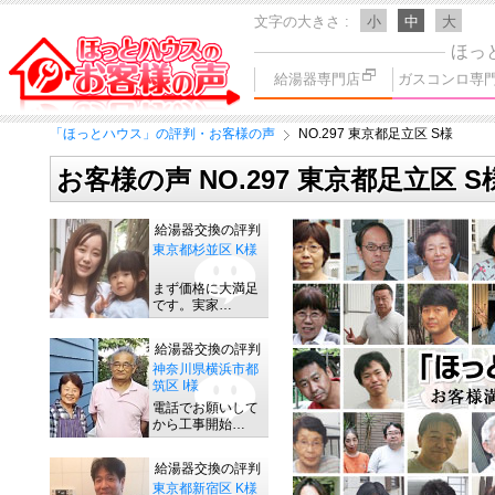
文字の大きさ
小
中
大
ほっ
給湯器専門店
ガスコンロ専
「ほっとハウス」の評判・お客様の声
NO.297 東京都足立区 S様
お客様の声 NO.297 東京都足立区 S
給湯器交換の評判
東京都杉並区 K様
まず価格に大満足
です。実家…
給湯器交換の評判
神奈川県横浜市都
筑区 I様
電話でお願いして
から工事開始…
給湯器交換の評判
東京都新宿区 K様