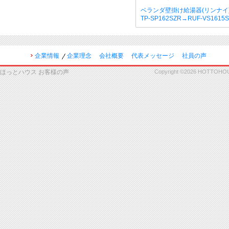
ベランダ壁掛け給湯器(リンナイ
TP-SP162SZR→RUF-VS161
企業情報
企業理念
会社概要
代表メッセージ
社員の声
ほっとハウス お客様の声
Copyright ©2026 HOTTOHOUSE