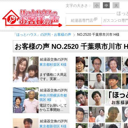
文字の大きさ
小
中
大
ほっ
給湯器専門店
ガスコンロ専
「ほっとハウス」の評判・お客様の声
NO.2520 千葉県市川市 H様
お客様の声 NO.2520 千葉県市川市 
給湯器交換の評判
東京都杉並区 K様
まず価格に大満足
です。実家…
給湯器交換の評判
神奈川県横浜市都
筑区 I様
電話でお願いして
から工事開始…
給湯器交換の評判
東京都新宿区 K様