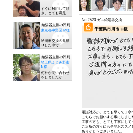
すぐに対応して頂
き、とても満足…
No.2520
ガス給湯器交換
給湯器交換の評判
千葉県市川市 H様
東京都中野区 M様
給湯器交換の見積
りした中で…
給湯器交換の評判
埼玉県ふじみ野市
N様
何社か問い合わせ
をしましたが…
電話対応が、とても早くて丁寧
こちらでお願いする事にしまし
工事の方も、とても丁寧にして
ご近所の方々にも是非おススメ
ありがとうございました。