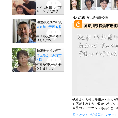
すぐに対応して頂
き、とても満足…
No.2429
ガス給湯器交換
給湯器交換の評判
神奈川県横浜市港北区
東京都中野区 M様
給湯器交換の見積
りした中で…
給湯器交換の評判
埼玉県ふじみ野市
N様
何社か問い合わせ
をしましたが…
他社より大幅に安価だと主人が
対応がすみやかで良かったです
今後のメンテナンスもあるとの
壁掛けタイプ給湯器(リンナイ)