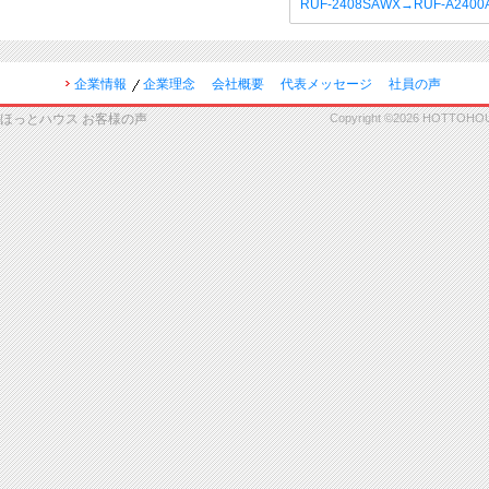
RUF-2408SAWX→RUF-A240
企業情報
企業理念
会社概要
代表メッセージ
社員の声
ほっとハウス お客様の声
Copyright ©2026 HOTTOHOUSE