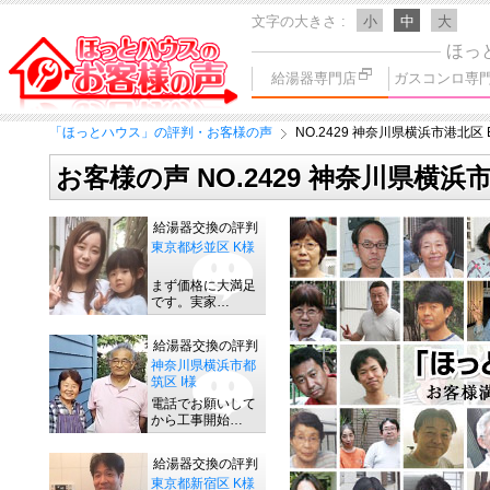
文字の大きさ
小
中
大
ほっ
給湯器専門店
ガスコンロ専
「ほっとハウス」の評判・お客様の声
NO.2429 神奈川県横浜市港北区 
お客様の声 NO.2429 神奈川県横浜
給湯器交換の評判
東京都杉並区 K様
まず価格に大満足
です。実家…
給湯器交換の評判
神奈川県横浜市都
筑区 I様
電話でお願いして
から工事開始…
給湯器交換の評判
東京都新宿区 K様