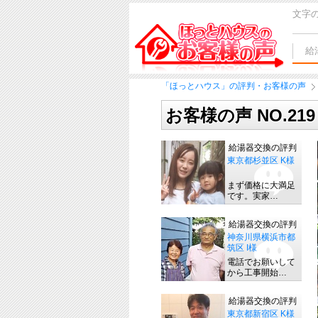
文字
給
「ほっとハウス」の評判・お客様の声
お客様の声 NO.21
給湯器交換の評判
東京都杉並区 K様
まず価格に大満足
です。実家…
給湯器交換の評判
神奈川県横浜市都
筑区 I様
電話でお願いして
から工事開始…
給湯器交換の評判
東京都新宿区 K様