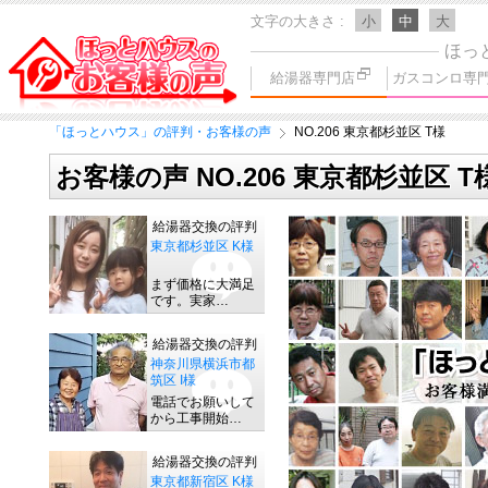
文字の大きさ
小
中
大
ほっ
給湯器専門店
ガスコンロ専
「ほっとハウス」の評判・お客様の声
NO.206 東京都杉並区 T様
お客様の声 NO.206 東京都杉並区 T
給湯器交換の評判
東京都杉並区 K様
まず価格に大満足
です。実家…
給湯器交換の評判
神奈川県横浜市都
筑区 I様
電話でお願いして
から工事開始…
給湯器交換の評判
東京都新宿区 K様