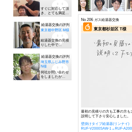
すぐに対応して頂
き、とても満足…
No.206
ガス給湯器交換
給湯器交換の評判
東京都杉並区 T様
東京都中野区 M様
給湯器交換の見積
りした中で…
給湯器交換の評判
埼玉県ふじみ野市
N様
何社か問い合わせ
をしましたが…
最初の見積りの方も工事の方も
説明して下さり安心しました。
壁掛けタイプ給湯器(リンナイ)
RUF-V2000SAW-1→RUF-A20