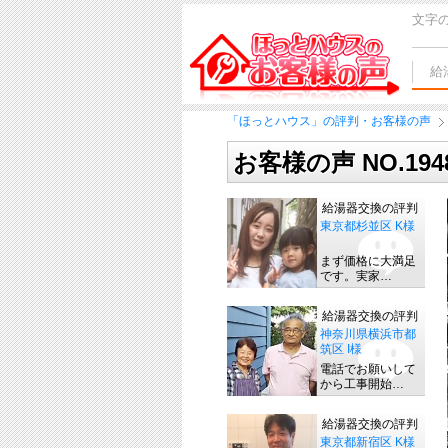
文字
給
「ほっとハウス」の評判・お客様の声
お客様の声 NO.19
給湯器交換の評判
東京都杉並区 K様
まず価格に大満足
です。実家…
給湯器交換の評判
神奈川県横浜市都
筑区 I様
電話でお願いして
から工事開始…
給湯器交換の評判
東京都新宿区 K様