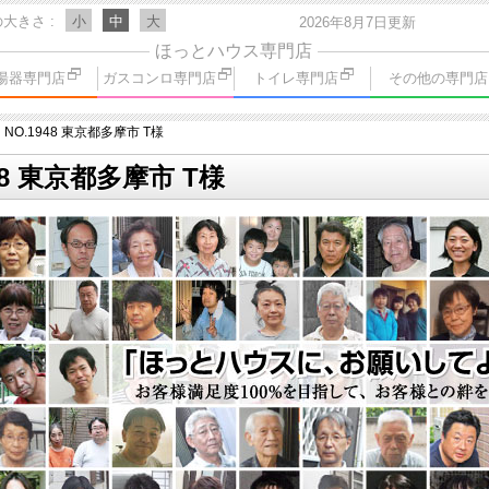
の大きさ
小
中
大
2026年8月7日更新
ほっとハウス専門店
湯器専門店
ガスコンロ専門店
トイレ専門店
その他の専門店
NO.1948 東京都多摩市 T様
48 東京都多摩市 T様