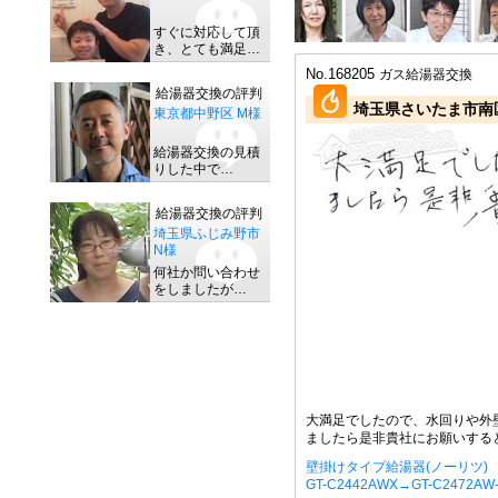
すぐに対応して頂
き、とても満足…
No.168205
ガス給湯器交換
給湯器交換の評判
埼玉県さいたま市南区
東京都中野区 M様
給湯器交換の見積
りした中で…
給湯器交換の評判
埼玉県ふじみ野市
N様
何社か問い合わせ
をしましたが…
大満足でしたので、水回りや外
ましたら是非貴社にお願いする
壁掛けタイプ給湯器(ノーリツ)
GT-C2442AWX→GT-C2472AW