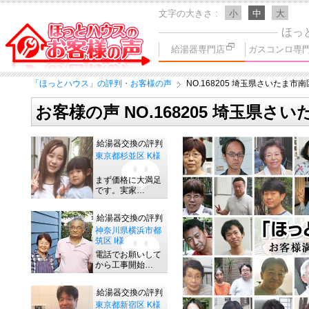
文字の大きさ
小
中
大
ほっ
給湯器専門店
ガスコンロ専
「ほっとハウス」の評判・お客様の声
NO.168205 埼玉県さいたま市南区
お客様の声 NO.168205 埼玉県さい
給湯器交換の評判
東京都杉並区 K様
まず価格に大満足
です。実家…
給湯器交換の評判
神奈川県横浜市都
筑区 I様
電話でお願いして
から工事開始…
給湯器交換の評判
東京都新宿区 K様