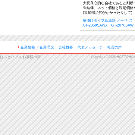
大変良心的な会社であると判断
※結構、ネット価格と現場価格
(追加部品代がかかったりして)
壁掛けタイプ給湯器(ノーリツ)
GT-2050SAWX→GT-2070SA
企業情報
企業理念
会社概要
代表メッセージ
社員の声
ほっとハウス お客様の声
Copyright ©2026 HOTTOHOUSE