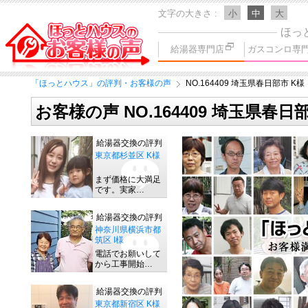
文字の大きさ
小
中
大
ほっ
給湯器専門店
ガスコンロ専
「ほっとハウス」の評判・お客様の声
NO.164409 埼玉県春日部市 K様
お客様の声 NO.164409 埼玉県春日
給湯器交換の評判
東京都杉並区 K様
まず価格に大満足
です。実家…
給湯器交換の評判
神奈川県横浜市都
筑区 I様
電話でお願いして
から工事開始…
給湯器交換の評判
東京都新宿区 K様