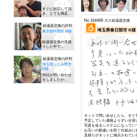
すぐに対応して頂
き、とても満足…
No.164409
ガス給湯器交換
給湯器交換の評判
埼玉県春日部市 K様
東京都中野区 M様
給湯器交換の見積
りした中で…
給湯器交換の評判
埼玉県ふじみ野市
N様
何社か問い合わせ
をしましたが…
ネットで問い合せしたら、すぐ
予定していた価格よりずい分安
写真を送るシステムになってい
お互いの勘違いを防ぐ仕組みに
見積りがネットに掲示されてい