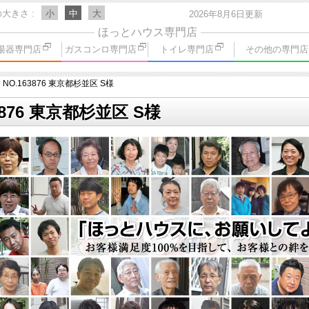
の大きさ
小
中
大
2026年8月6日更新
ほっとハウス専門店
湯器専門店
ガスコンロ専門店
トイレ専門店
その他の専門店
NO.163876 東京都杉並区 S様
3876 東京都杉並区 S様