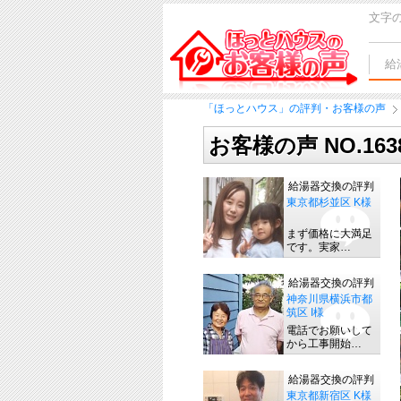
文字
給
「ほっとハウス」の評判・お客様の声
お客様の声 NO.16
給湯器交換の評判
東京都杉並区 K様
まず価格に大満足
です。実家…
給湯器交換の評判
神奈川県横浜市都
筑区 I様
電話でお願いして
から工事開始…
給湯器交換の評判
東京都新宿区 K様