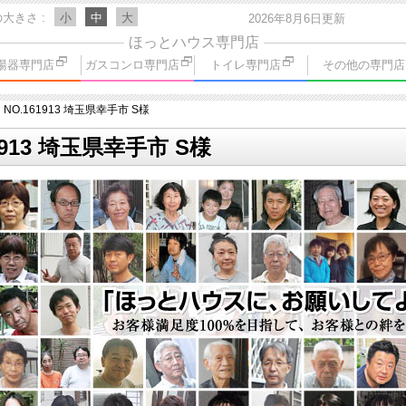
の大きさ
小
中
大
2026年8月6日更新
ほっとハウス専門店
湯器専門店
ガスコンロ専門店
トイレ専門店
その他の専門店
NO.161913 埼玉県幸手市 S様
1913 埼玉県幸手市 S様