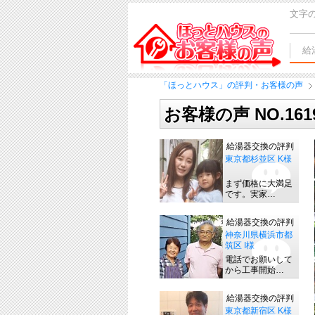
文字
給
「ほっとハウス」の評判・お客様の声
お客様の声 NO.16
給湯器交換の評判
東京都杉並区 K様
まず価格に大満足
です。実家…
給湯器交換の評判
神奈川県横浜市都
筑区 I様
電話でお願いして
から工事開始…
給湯器交換の評判
東京都新宿区 K様