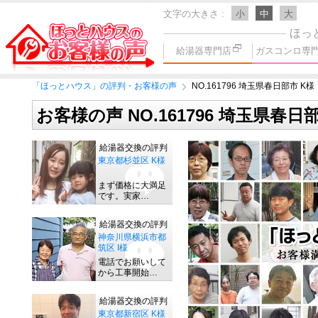
文字の大きさ
小
中
大
ほっ
給湯器専門店
ガスコンロ専
「ほっとハウス」の評判・お客様の声
NO.161796 埼玉県春日部市 K様
お客様の声 NO.161796 埼玉県春日
給湯器交換の評判
東京都杉並区 K様
まず価格に大満足
です。実家…
給湯器交換の評判
神奈川県横浜市都
筑区 I様
電話でお願いして
から工事開始…
給湯器交換の評判
東京都新宿区 K様