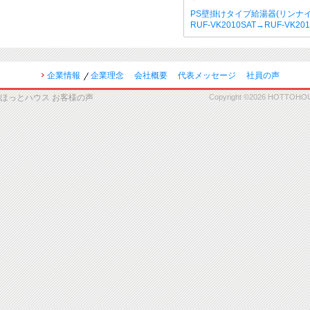
PS壁掛けタイプ給湯器(リンナイ
RUF-VK2010SAT→RUF-VK20
企業情報
企業理念
会社概要
代表メッセージ
社員の声
ほっとハウス お客様の声
Copyright ©2026 HOTTOHOUSE