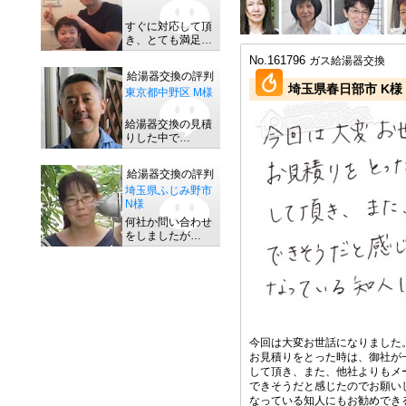
すぐに対応して頂
き、とても満足…
No.161796
ガス給湯器交換
給湯器交換の評判
埼玉県春日部市 K様
東京都中野区 M様
給湯器交換の見積
りした中で…
給湯器交換の評判
埼玉県ふじみ野市
N様
何社か問い合わせ
をしましたが…
今回は大変お世話になりました
お見積りをとった時は、御社が
して頂き、また、他社よりもメ
できそうだと感じたのでお願い
なっている知人にもお勧めでき