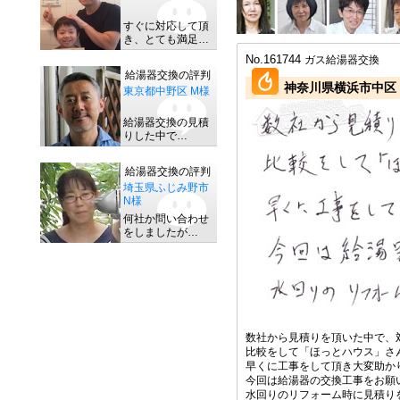
すぐに対応して頂
き、とても満足…
No.161744
ガス給湯器交換
給湯器交換の評判
神奈川県横浜市中区 
東京都中野区 M様
給湯器交換の見積
りした中で…
給湯器交換の評判
埼玉県ふじみ野市
N様
何社か問い合わせ
をしましたが…
数社から見積りを頂いた中で、
比較をして「ほっとハウス」さ
早くに工事をして頂き大変助か
今回は給湯器の交換工事をお願
水回りのリフォーム時に見積り