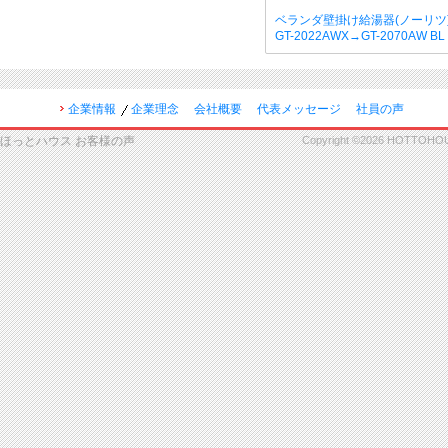
ベランダ壁掛け給湯器(ノーリツ
GT-2022AWX→GT-2070AW 
企業情報
企業理念
会社概要
代表メッセージ
社員の声
ほっとハウス お客様の声
Copyright ©2026 HOTTOHOUSE