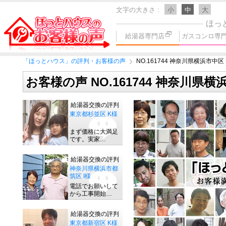
文字の大きさ
小
中
大
ほっ
給湯器専門店
ガスコンロ専
「ほっとハウス」の評判・お客様の声
NO.161744 神奈川県横浜市中区
お客様の声 NO.161744 神奈川県横
給湯器交換の評判
東京都杉並区 K様
まず価格に大満足
です。実家…
給湯器交換の評判
神奈川県横浜市都
筑区 I様
電話でお願いして
から工事開始…
給湯器交換の評判
東京都新宿区 K様