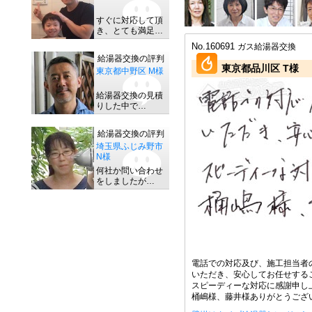
すぐに対応して頂
き、とても満足…
No.160691
ガス給湯器交換
給湯器交換の評判
東京都品川区 T様
東京都中野区 M様
給湯器交換の見積
りした中で…
給湯器交換の評判
埼玉県ふじみ野市
N様
何社か問い合わせ
をしましたが…
電話での対応及び、施工担当者
いただき、安心してお任せする
スピーディーな対応に感謝申し
桶嶋様、藤井様ありがとうござ