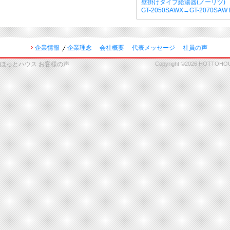
壁掛けタイプ給湯器(ノーリツ)
GT-2050SAWX→GT-2070SA
企業情報
企業理念
会社概要
代表メッセージ
社員の声
ほっとハウス お客様の声
Copyright ©2026 HOTTOHOUSE