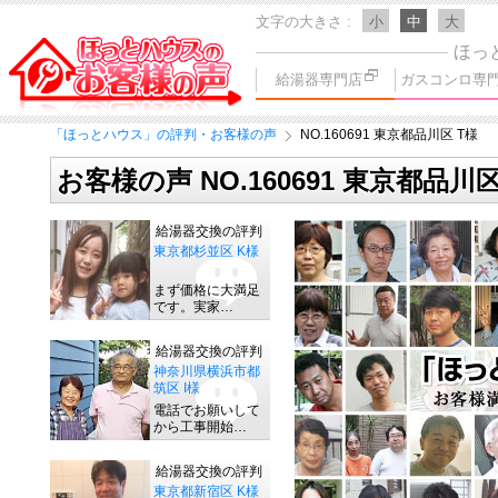
文字の大きさ
小
中
大
ほっ
給湯器専門店
ガスコンロ専
「ほっとハウス」の評判・お客様の声
NO.160691 東京都品川区 T様
お客様の声 NO.160691 東京都品川区
給湯器交換の評判
東京都杉並区 K様
まず価格に大満足
です。実家…
給湯器交換の評判
神奈川県横浜市都
筑区 I様
電話でお願いして
から工事開始…
給湯器交換の評判
東京都新宿区 K様