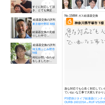
すぐに対応して頂
き、とても満足…
No.15884
ガス給湯器交換
給湯器交換の評判
神奈川県平塚市 T様
東京都中野区 M様
給湯器交換の見積
りした中で…
給湯器交換の評判
埼玉県ふじみ野市
N様
何社か問い合わせ
をしましたが…
急な対応でも心良く対応してい
ていねいな工事で大変たすかり
PS壁掛けタイプ給湯器(リンナイ
OURB-1601DSA→RUF-VS20