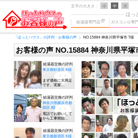
文字の大きさ
小
中
大
ほっ
給湯器専門店
ガスコンロ専
「ほっとハウス」の評判・お客様の声
NO.15884 神奈川県平塚市 T様
お客様の声 NO.15884 神奈川県平塚
給湯器交換の評判
東京都杉並区 K様
まず価格に大満足
です。実家…
給湯器交換の評判
神奈川県横浜市都
筑区 I様
電話でお願いして
から工事開始…
給湯器交換の評判
東京都新宿区 K様