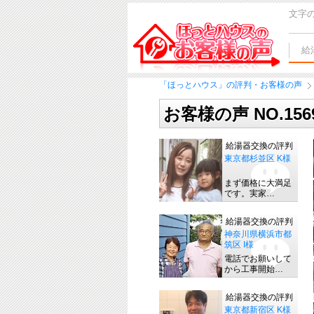
文字
給
「ほっとハウス」の評判・お客様の声
お客様の声 NO.15
給湯器交換の評判
東京都杉並区 K様
まず価格に大満足
です。実家…
給湯器交換の評判
神奈川県横浜市都
筑区 I様
電話でお願いして
から工事開始…
給湯器交換の評判
東京都新宿区 K様