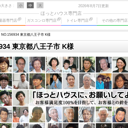
の大きさ
小
中
大
2026年8月7日更新
ほっとハウス専門店
湯器専門店
ガスコンロ専門店
トイレ専門店
その他の専門店
NO.156934 東京都八王子市 K様
6934 東京都八王子市 K様