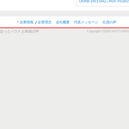
OURB-1651SAQ→RUF-VS16
企業情報
企業理念
会社概要
代表メッセージ
社員の声
ほっとハウス お客様の声
Copyright ©2026 HOTTOHOUSE