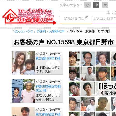
文字の大きさ
小
中
大
ほっ
給湯器専門店
ガスコンロ専
「ほっとハウス」の評判・お客様の声
NO.15598 東京都日野市 O様
お客様の声 NO.15598 東京都日野市
給湯器交換の評判
東京都杉並区 K様
まず価格に大満足
です。実家…
給湯器交換の評判
神奈川県横浜市都
筑区 I様
電話でお願いして
から工事開始…
給湯器交換の評判
東京都新宿区 K様