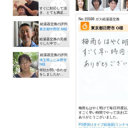
すぐに対応して頂
き、とても満足…
No.15598
ガス給湯器交換
給湯器交換の評判
東京都日野市 O様
東京都中野区 M様
給湯器交換の見積
りした中で…
給湯器交換の評判
埼玉県ふじみ野市
N様
何社か問い合わせ
をしましたが…
梅雨もはやく明けて毎日35度以
すごく早い時間でやって頂き(工
ありがとうございました。
PS壁掛けタイプ給湯器(リンナイ