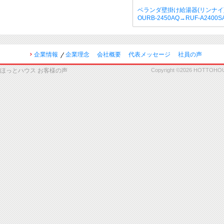
ベランダ壁掛け給湯器(リンナイ
OURB-2450AQ→RUF-A2400
企業情報
企業理念
会社概要
代表メッセージ
社員の声
ほっとハウス お客様の声
Copyright ©2026 HOTTOHOUSE