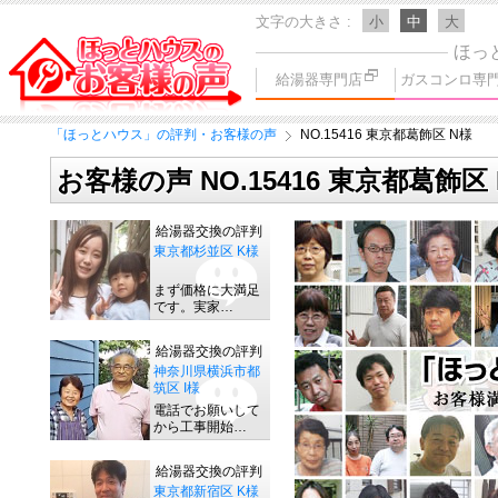
文字の大きさ
小
中
大
ほっ
給湯器専門店
ガスコンロ専
「ほっとハウス」の評判・お客様の声
NO.15416 東京都葛飾区 N様
お客様の声 NO.15416 東京都葛飾区
給湯器交換の評判
東京都杉並区 K様
まず価格に大満足
です。実家…
給湯器交換の評判
神奈川県横浜市都
筑区 I様
電話でお願いして
から工事開始…
給湯器交換の評判
東京都新宿区 K様