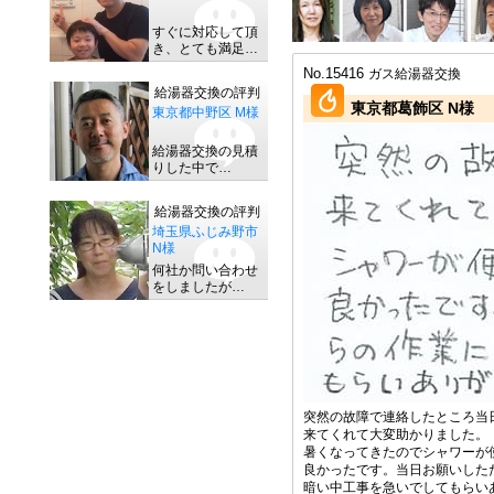
すぐに対応して頂
き、とても満足…
No.15416
ガス給湯器交換
給湯器交換の評判
東京都葛飾区 N様
東京都中野区 M様
給湯器交換の見積
りした中で…
給湯器交換の評判
埼玉県ふじみ野市
N様
何社か問い合わせ
をしましたが…
突然の故障で連絡したところ当
来てくれて大変助かりました。
暑くなってきたのでシャワーが
良かったです。当日お願いした
暗い中工事を急いでしてもらい