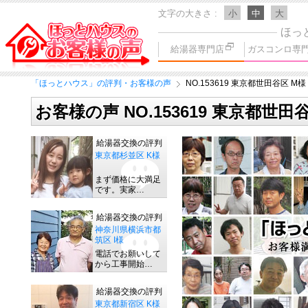
文字の大きさ
小
中
大
ほっ
給湯器専門店
ガスコンロ専
「ほっとハウス」の評判・お客様の声
NO.153619 東京都世田谷区 M様
お客様の声 NO.153619 東京都世田
給湯器交換の評判
東京都杉並区 K様
まず価格に大満足
です。実家…
給湯器交換の評判
神奈川県横浜市都
筑区 I様
電話でお願いして
から工事開始…
給湯器交換の評判
東京都新宿区 K様