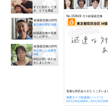
すぐに対応して頂
き、とても満足…
No.153619
ガス給湯器交換
給湯器交換の評判
東京都世田谷区 M様
東京都中野区 M様
給湯器交換の見積
りした中で…
給湯器交換の評判
埼玉県ふじみ野市
N様
何社か問い合わせ
をしましたが…
迅速な対応ありがとうございま
据置タイプ給湯器(ノーリツ)
GT-C2431SARX→GT-C2472A