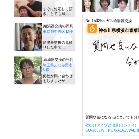
すぐに対応して頂
き、とても満足…
No.153255
ガス給湯器交換
給湯器交換の評判
神奈川県横浜市青葉
東京都中野区 M様
給湯器交換の見積
りした中で…
給湯器交換の評判
埼玉県ふじみ野市
N様
何社か問い合わせ
をしましたが…
質問や気になる点についても分
壁掛けタイプ給湯器(リンナイ)
GQ-1037W→RUX-A1615W-E