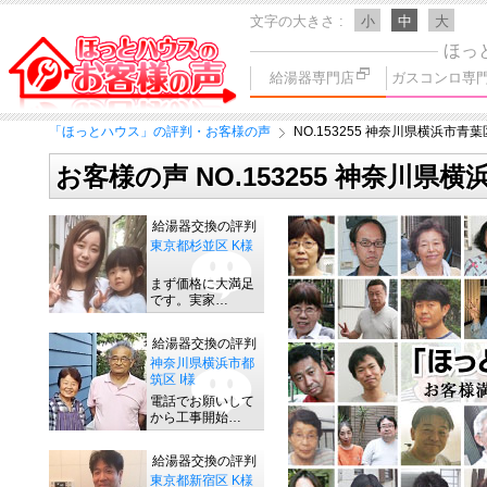
文字の大きさ
小
中
大
ほっ
給湯器専門店
ガスコンロ専
「ほっとハウス」の評判・お客様の声
NO.153255 神奈川県横浜市青葉
お客様の声 NO.153255 神奈川県
給湯器交換の評判
東京都杉並区 K様
まず価格に大満足
です。実家…
給湯器交換の評判
神奈川県横浜市都
筑区 I様
電話でお願いして
から工事開始…
給湯器交換の評判
東京都新宿区 K様