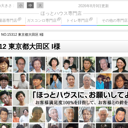
の大きさ
小
中
大
2026年8月9日更新
ほっとハウス専門店
湯器専門店
ガスコンロ専門店
トイレ専門店
その他の専門店
NO.15312 東京都大田区 I様
12 東京都大田区 I様