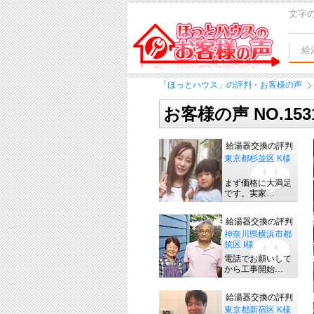
文字
給
「ほっとハウス」の評判・お客様の声
お客様の声 NO.153
給湯器交換の評判
東京都杉並区 K様
まず価格に大満足
です。実家…
給湯器交換の評判
神奈川県横浜市都
筑区 I様
電話でお願いして
から工事開始…
給湯器交換の評判
東京都新宿区 K様