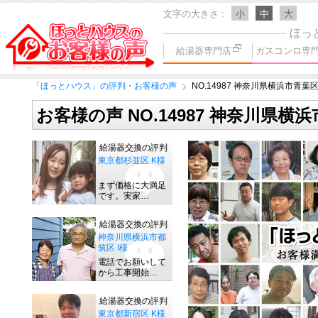
文字の大きさ
小
中
大
ほっ
給湯器専門店
ガスコンロ専
「ほっとハウス」の評判・お客様の声
NO.14987 神奈川県横浜市青葉区
お客様の声 NO.14987 神奈川県横
給湯器交換の評判
東京都杉並区 K様
まず価格に大満足
です。実家…
給湯器交換の評判
神奈川県横浜市都
筑区 I様
電話でお願いして
から工事開始…
給湯器交換の評判
東京都新宿区 K様