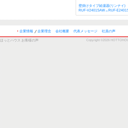
壁掛けタイプ給湯器(リンナイ)
RUF-V2401SAW→RUF-E240
企業情報
企業理念
会社概要
代表メッセージ
社員の声
ほっとハウス お客様の声
Copyright ©2026 HOTTOHOUSE