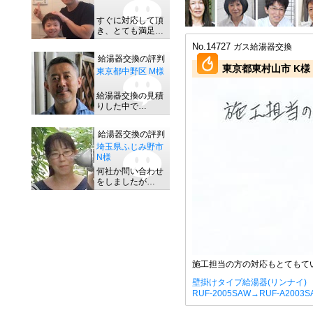
すぐに対応して頂
き、とても満足…
No.14727
ガス給湯器交換
給湯器交換の評判
東京都東村山市 K様
東京都中野区 M様
給湯器交換の見積
りした中で…
給湯器交換の評判
埼玉県ふじみ野市
N様
何社か問い合わせ
をしましたが…
施工担当の方の対応もとてもて
壁掛けタイプ給湯器(リンナイ)
RUF-2005SAW→RUF-A2003