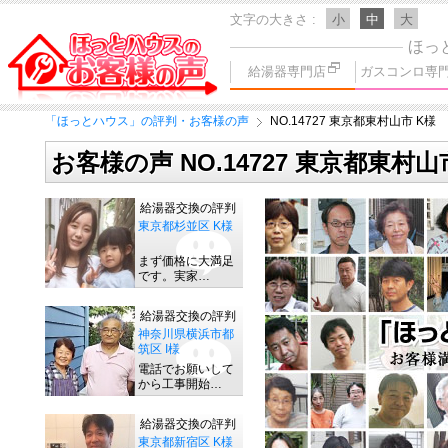
文字の大きさ
小
中
大
ほっ
給湯器専門店
ガスコンロ専
「ほっとハウス」の評判・お客様の声
NO.14727 東京都東村山市 K様
お客様の声 NO.14727 東京都東村山
給湯器交換の評判
東京都杉並区 K様
まず価格に大満足
です。実家…
給湯器交換の評判
神奈川県横浜市都
筑区 I様
電話でお願いして
から工事開始…
給湯器交換の評判
東京都新宿区 K様