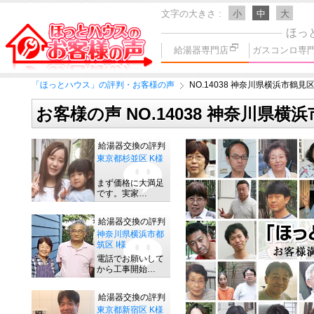
文字の大きさ
小
中
大
ほっ
給湯器専門店
ガスコンロ専
「ほっとハウス」の評判・お客様の声
NO.14038 神奈川県横浜市鶴見区
お客様の声 NO.14038 神奈川県横
給湯器交換の評判
東京都杉並区 K様
まず価格に大満足
です。実家…
給湯器交換の評判
神奈川県横浜市都
筑区 I様
電話でお願いして
から工事開始…
給湯器交換の評判
東京都新宿区 K様