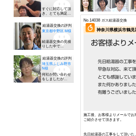
すぐに対応して頂
き、とても満足…
No.14038
ガス給湯器交換
給湯器交換の評判
神奈川県横浜市鶴見区
東京都中野区 M様
給湯器交換の見積
りした中で…
給湯器交換の評判
埼玉県ふじみ野市
N様
何社か問い合わせ
をしましたが…
施工後、お客様よりメールでお
ご紹介させて頂きます。
先日給湯器の工事をして頂いた