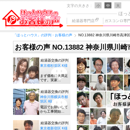
文字の大きさ
小
中
大
ほっ
給湯器専門店
ガスコンロ専
「ほっとハウス」の評判・お客様の声
NO.13882 神奈川県川崎市高津区
お客様の声 NO.13882 神奈川県川
給湯器交換の評判
東京都杉並区 K様
まず価格に大満足
です。実家…
給湯器交換の評判
神奈川県横浜市都
筑区 I様
電話でお願いして
から工事開始…
給湯器交換の評判
東京都新宿区 K様