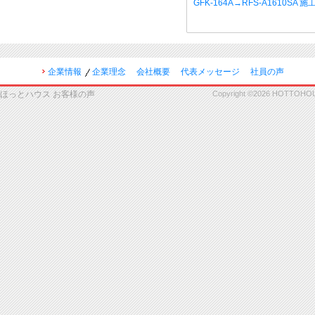
GFK-164A→RFS-A1610SA 
企業情報
企業理念
会社概要
代表メッセージ
社員の声
ほっとハウス お客様の声
Copyright ©2026 HOTTOHOUSE