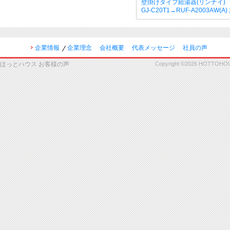
壁掛けタイプ給湯器(リンナイ)
GJ-C20T1→RUF-A2003AW(A
企業情報
企業理念
会社概要
代表メッセージ
社員の声
ほっとハウス お客様の声
Copyright ©2026 HOTTOHOUSE