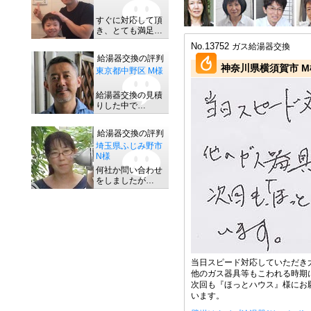
すぐに対応して頂
き、とても満足…
No.13752
ガス給湯器交換
給湯器交換の評判
神奈川県横須賀市 M
東京都中野区 M様
給湯器交換の見積
りした中で…
給湯器交換の評判
埼玉県ふじみ野市
N様
何社か問い合わせ
をしましたが…
当日スピード対応していただき
他のガス器具等もこわれる時期
次回も『ほっとハウス』様にお
います。