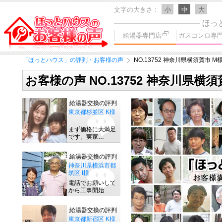
文字の大きさ
小
中
大
ほっ
給湯器専門店
ガスコンロ専
「ほっとハウス」の評判・お客様の声
NO.13752 神奈川県横須賀市 M
お客様の声 NO.13752 神奈川県横須
給湯器交換の評判
東京都杉並区 K様
まず価格に大満足
です。実家…
給湯器交換の評判
神奈川県横浜市都
筑区 I様
電話でお願いして
から工事開始…
給湯器交換の評判
東京都新宿区 K様