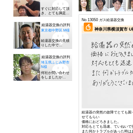
すぐに対応して頂
き、とても満足…
No.13050
ガス給湯器交換
給湯器交換の評判
神奈川県横須賀市 U
東京都中野区 M様
給湯器交換の見積
りした中で…
給湯器交換の評判
埼玉県ふじみ野市
N様
何社か問い合わせ
をしましたが…
給湯器の突然の故障でとても困
せてもらい
価格におどろきました。
対応もとても迅速、ていねいで
また何かトラブルがあった時は