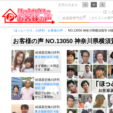
文字の大きさ
小
中
大
ほっ
給湯器専門店
ガスコンロ専
「ほっとハウス」の評判・お客様の声
NO.13050 神奈川県横須賀市 U
お客様の声 NO.13050 神奈川県横須
給湯器交換の評判
東京都杉並区 K様
まず価格に大満足
です。実家…
給湯器交換の評判
神奈川県横浜市都
筑区 I様
電話でお願いして
から工事開始…
給湯器交換の評判
東京都新宿区 K様