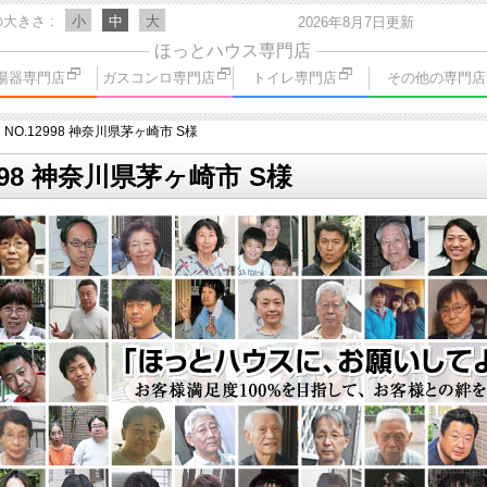
の大きさ
小
中
大
2026年8月7日更新
ほっとハウス専門店
湯器専門店
ガスコンロ専門店
トイレ専門店
その他の専門店
NO.12998 神奈川県茅ヶ崎市 S様
998 神奈川県茅ヶ崎市 S様