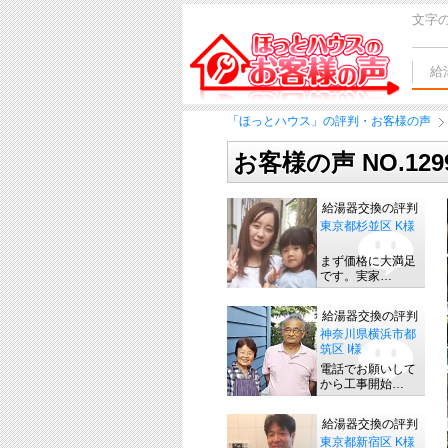
文字
給
「ほっとハウス」の評判・お客様の声
お客様の声 NO.12
給湯器交換の評判
東京都杉並区 K様
まず価格に大満足
です。実家…
給湯器交換の評判
神奈川県横浜市都
筑区 I様
電話でお願いして
から工事開始…
給湯器交換の評判
東京都新宿区 K様