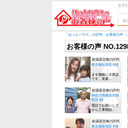
文字
給
「ほっとハウス」の評判・お客様の声
お客様の声 NO.12
給湯器交換の評判
東京都杉並区 K様
まず価格に大満足
です。実家…
給湯器交換の評判
神奈川県横浜市都
筑区 I様
電話でお願いして
から工事開始…
給湯器交換の評判
東京都新宿区 K様