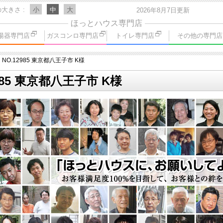
の大きさ
小
中
大
2026年8月7日更新
ほっとハウス専門店
湯器専門店
ガスコンロ専門店
トイレ専門店
その他の専門店
NO.12985 東京都八王子市 K様
985 東京都八王子市 K様