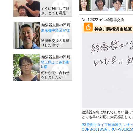
すぐに対応して頂
き、とても満足…
No.12322
ガス給湯器交換
給湯器交換の評判
神奈川県横浜市旭区 
東京都中野区 M様
給湯器交換の見積
りした中で…
給湯器交換の評判
埼玉県ふじみ野市
N様
何社か問い合わせ
をしましたが…
給湯器が急に壊れてしまい困っ
とても早い対応に大変感謝して
PS壁掛けタイプ給湯器(リンナイ
OURB-161DSA→RUF-VS161