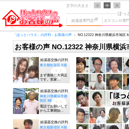
文字の大きさ
小
中
大
ほっ
給湯器専門店
ガスコンロ専
「ほっとハウス」の評判・お客様の声
NO.12322 神奈川県横浜市旭区 
お客様の声 NO.12322 神奈川県横
給湯器交換の評判
東京都杉並区 K様
まず価格に大満足
です。実家…
給湯器交換の評判
神奈川県横浜市都
筑区 I様
電話でお願いして
から工事開始…
給湯器交換の評判
東京都新宿区 K様