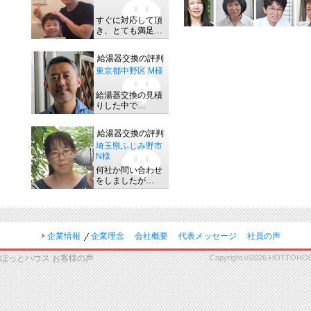
すぐに対応して頂
き、とても満足…
給湯器交換の評判
東京都中野区 M様
給湯器交換の見積
りした中で…
給湯器交換の評判
埼玉県ふじみ野市
N様
何社か問い合わせ
をしましたが…
企業情報
企業理念
会社概要
代表メッセージ
社員の声
ほっとハウス お客様の声
Copyright ©2026 HOTTOHOUSE