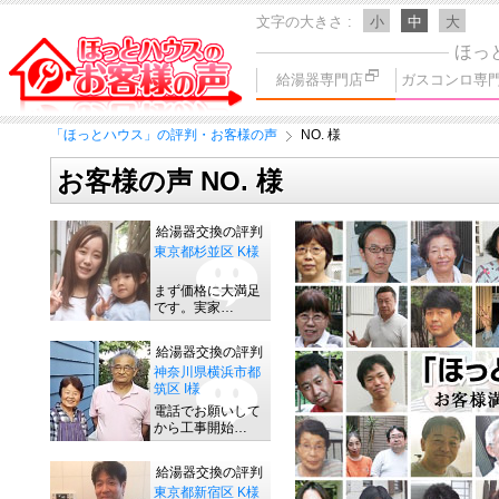
文字の大きさ
小
中
大
ほっ
給湯器専門店
ガスコンロ専
「ほっとハウス」の評判・お客様の声
NO. 様
お客様の声 NO. 様
給湯器交換の評判
東京都杉並区 K様
まず価格に大満足
です。実家…
給湯器交換の評判
神奈川県横浜市都
筑区 I様
電話でお願いして
から工事開始…
給湯器交換の評判
東京都新宿区 K様