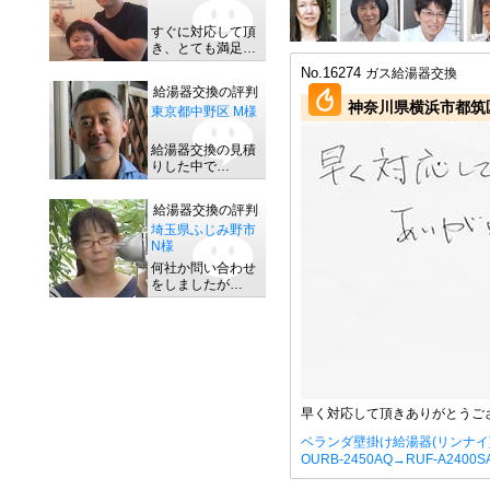
すぐに対応して頂
き、とても満足…
No.16274
ガス給湯器交換
給湯器交換の評判
神奈川県横浜市都筑区
東京都中野区 M様
給湯器交換の見積
りした中で…
給湯器交換の評判
埼玉県ふじみ野市
N様
何社か問い合わせ
をしましたが…
早く対応して頂きありがとうご
ベランダ壁掛け給湯器(リンナイ
OURB-2450AQ→RUF-A2400