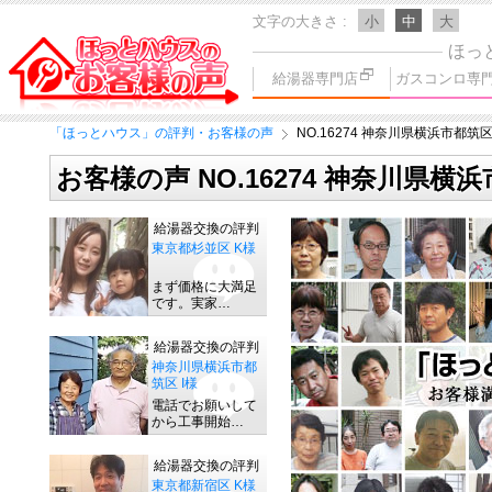
文字の大きさ
小
中
大
ほっ
給湯器専門店
ガスコンロ専
「ほっとハウス」の評判・お客様の声
NO.16274 神奈川県横浜市都筑区
お客様の声 NO.16274 神奈川県横
給湯器交換の評判
東京都杉並区 K様
まず価格に大満足
です。実家…
給湯器交換の評判
神奈川県横浜市都
筑区 I様
電話でお願いして
から工事開始…
給湯器交換の評判
東京都新宿区 K様